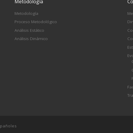
Metodología
Co
Metodología
Me
Proceso Metodológico
Di
Análisis Estático
Co
Análisis Dinámico
Co
Est
Ev
Fa
Tr
Spañoles