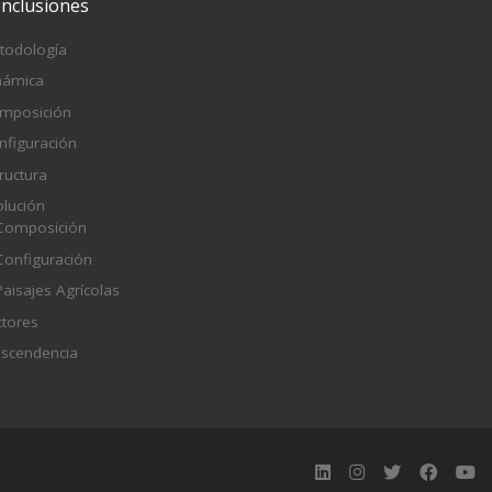
nclusiones
todología
námica
mposición
nfiguración
ructura
olución
Composición
Configuración
Paisajes Agrícolas
ctores
ascendencia