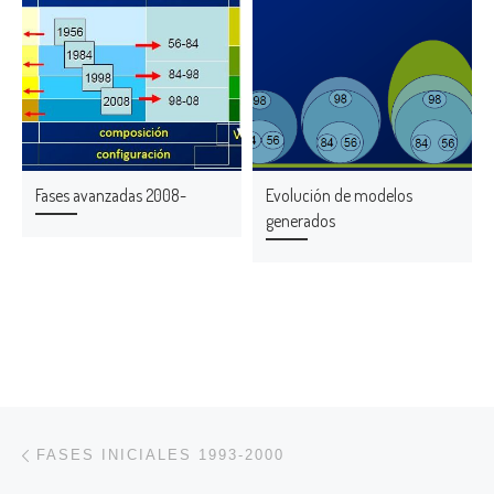
Fases avanzadas 2008-
Evolución de modelos
generados
Navegación de entradas
Entrada anterior
FASES INICIALES 1993-2000