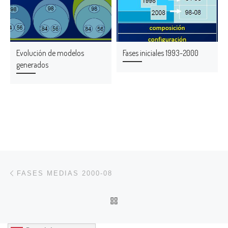
Evolución de modelos
Fases iniciales 1993-2000
generados
Navegación de entradas
Entrada anterior
FASES MEDIAS 2000-08
VOLVER A LA LISTA DE 