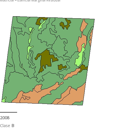
Matricial
–
Esencial Marginal Residual
2008
Clase
B