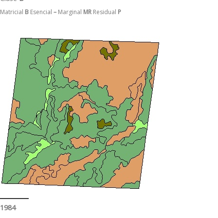
Matricial
B
Esencial
–
Marginal
MR
Residual
P
1984