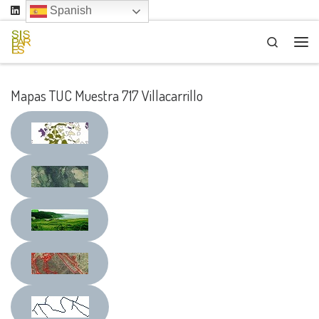
Spanish
Saltar al contenido
Search
Me
Mapas TUC Muestra 717 Villacarrillo