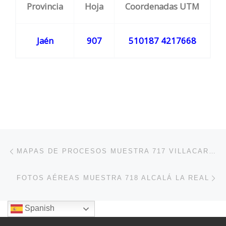
Provincia
Hoja
Coordenadas UTM
Jaén
907
510187 4217668
Navegación de entradas
Entrada anterior
MAPAS DE PROCESOS MUESTRA 717 VILLACARRILLO
En
FOTOS AÉREAS MUESTRA 718 ALCALÁ LA REAL
Spanish