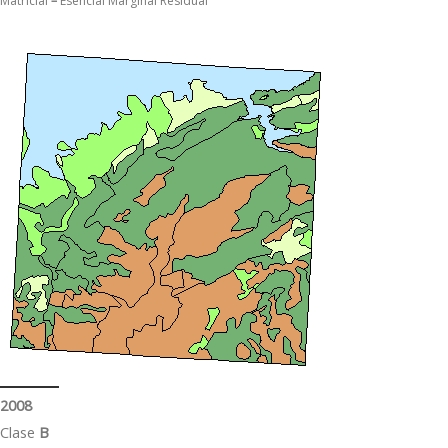
Matricial
–
Esencial Marginal Residual
2008
Clase
B