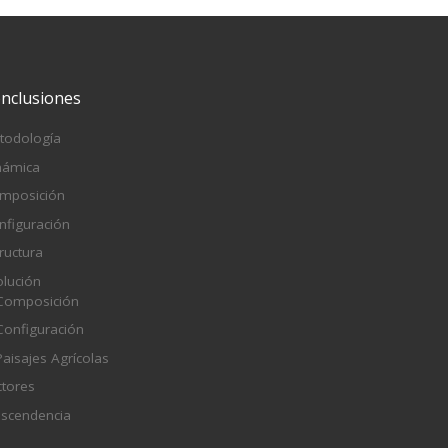
nclusiones
todología
námica
mposición
nfiguración
ructura
olución
Composición
Configuración
Paisajes Agrícolas
ctores
ascendencia