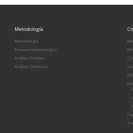
Metodología
Co
Metodología
Me
Proceso Metodológico
Di
Análisis Estático
Co
Análisis Dinámico
Co
Est
Ev
Fa
Tr