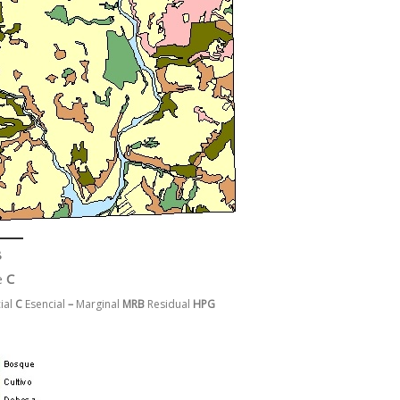
8
e
C
ial
C
Esencial
–
Marginal
MRB
Residual
HPG