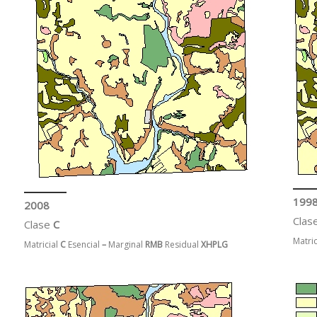
199
2008
Clas
Clase
C
Matric
Matricial
C
Esencial
–
Marginal
RMB
Residual
XHPLG