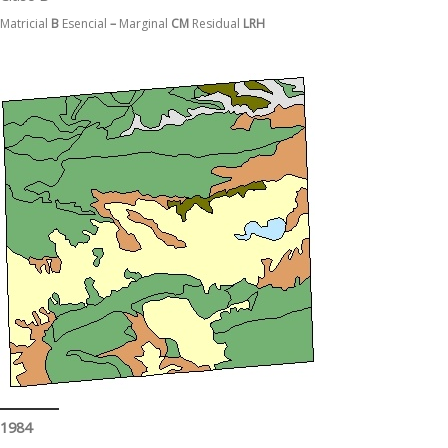
Matricial
B
Esencial
–
Marginal
CM
Residual
LRH
1984