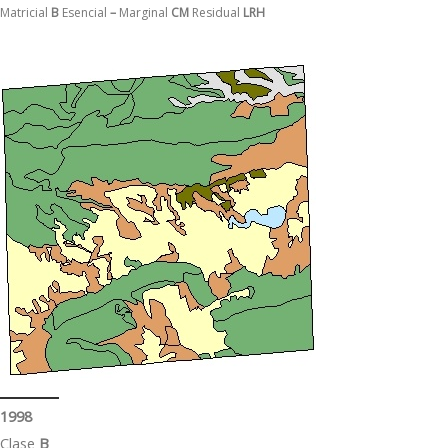
Matricial
B
Esencial
–
Marginal
CM
Residual
LRH
1998
Clase
B