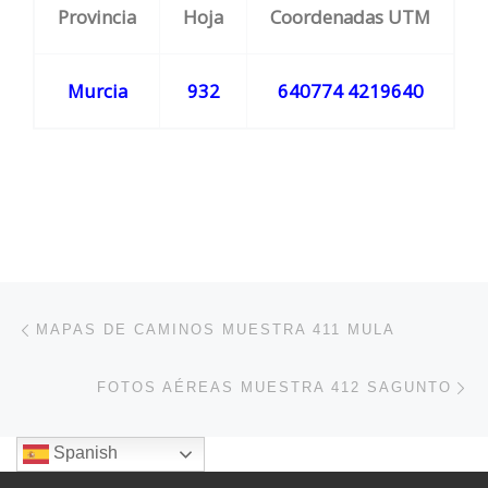
Provincia
Hoja
Coordenadas UTM
Murcia
932
640774 4219640
Navegación de entradas
Entrada anterior
MAPAS DE CAMINOS MUESTRA 411 MULA
En
FOTOS AÉREAS MUESTRA 412 SAGUNTO
Spanish