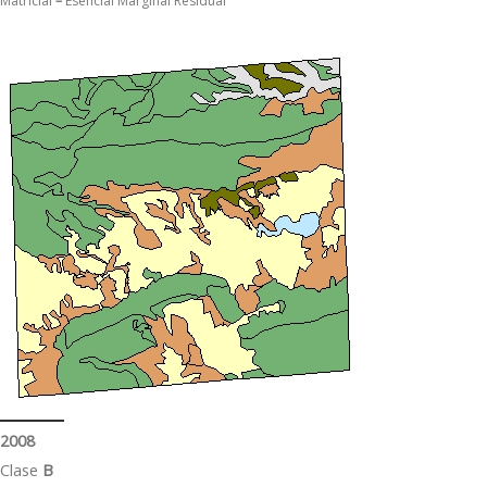
Matricial
–
Esencial Marginal Residual
2008
Clase
B