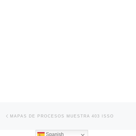
Navegación de entradas
Entrada anterior
MAPAS DE PROCESOS MUESTRA 403 ISSO
Spanish