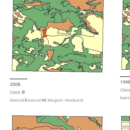
199
2008
Clas
Clase
B
Matric
Matricial
B
Esencial
MC
Marginal
–
Residual
U