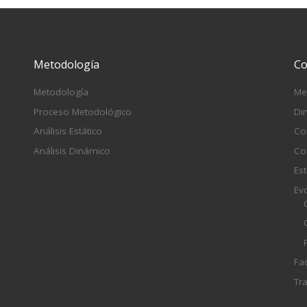
Metodología
Co
Metodología
Me
Proceso Metodológico
Di
Análisis Estático
Co
Análisis Dinámico
Co
Est
Ev
Fa
Tr