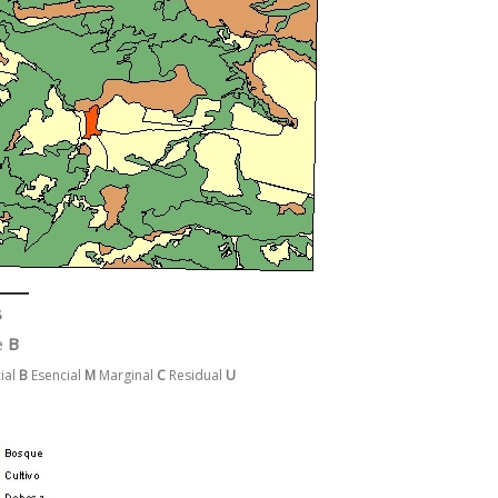
8
e
B
ial
B
Esencial
M
Marginal
C
Residual
U