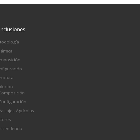
nclusiones
todología
námica
mposición
nfiguración
ructura
olución
Composición
Configuración
Paisajes Agrícolas
ctores
ascendencia