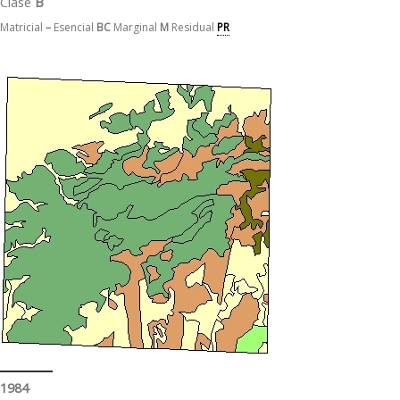
Clase
B
Matricial
–
Esencial
BC
Marginal
M
Residual
PR
1984