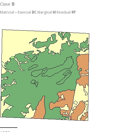
Clase
B
Matricial
–
Esencial
BC
Marginal
M
Residual
RP