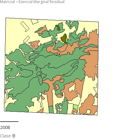
Matricial
–
Esencial Marginal Residual
2008
Clase
B