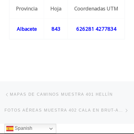
Provincia
Hoja
Coordenadas UTM
Albacete
843
626281 4277834
Navegación de entradas
Entrada anterior
MAPAS DE CAMINOS MUESTRA 401 HELLÍN
En
FOTOS AÉREAS MUESTRA 402 CALA EN BRUT-ALAYOR
Spanish