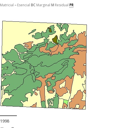
Matricial
–
Esencial
BC
Marginal
M
Residual
PR
1998