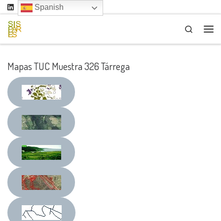
Spanish
Saltar al contenido
Search
Me
Mapas TUC Muestra 326 Tárrega