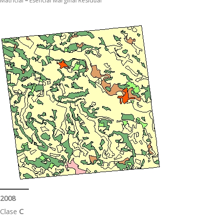
Matricial
–
Esencial Marginal Residual
2008
Clase
C