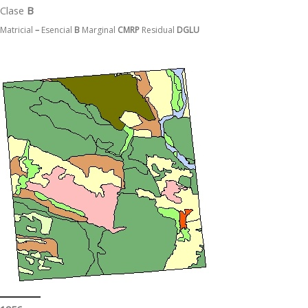
Clase
B
Matricial
–
Esencial
B
Marginal
CMRP
Residual
DGLU