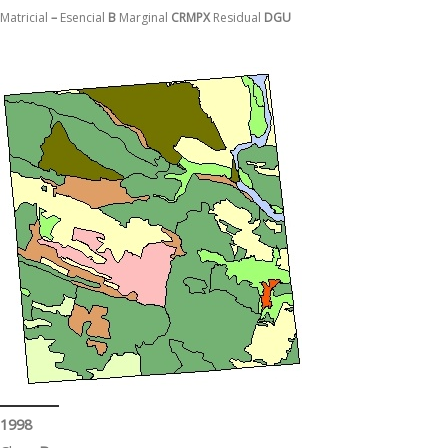
Matricial
–
Esencial
B
Marginal
CRMPX
Residual
DGU
1998