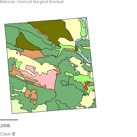
Matricial
–
Esencial Marginal Residual
2008
Clase
B