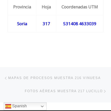
Provincia
Hoja
Coordenadas UTM
Soria
317
531408 4633039
Navegación de entradas
Entrada anterior
MAPAS DE PROCESOS MUESTRA 216 VINUESA
En
FOTOS AÉREAS MUESTRA 217 LUCILLO
Spanish