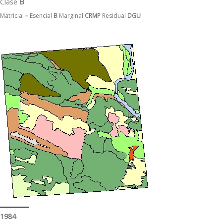
Clase
B
Matricial
–
Esencial
B
Marginal
CRMP
Residual
DGU
1984