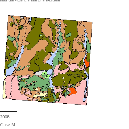
Matricial
–
Esencial Marginal Residual
2008
Clase
M