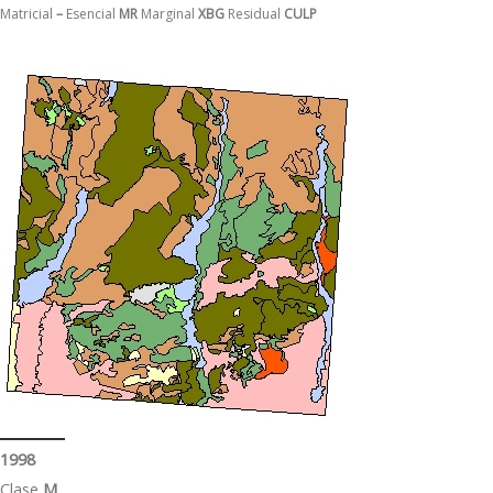
Matricial
–
Esencial
MR
Marginal
XBG
Residual
CULP
1998
Clase
M