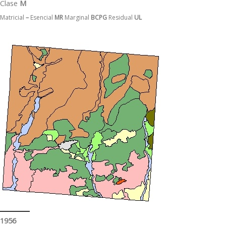
Clase
M
Matricial
–
Esencial
MR
Marginal
BCPG
Residual
UL
1956