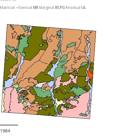
Matricial
–
Esencial
MR
Marginal
BCPG
Residual
UL
1984