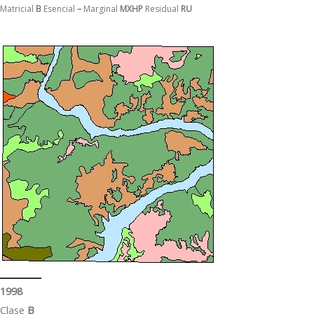
Matricial
B
Esencial
–
Marginal
MXHP
Residual
RU
1998
Clase
B