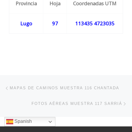
Provincia
Hoja
Coordenadas UTM
Lugo
97
113435 4723035
Navegación de entradas
Entrada anterior
MAPAS DE CAMINOS MUESTRA 116 CHANTADA
En
FOTOS AÉREAS MUESTRA 117 SARRIÁ
Spanish