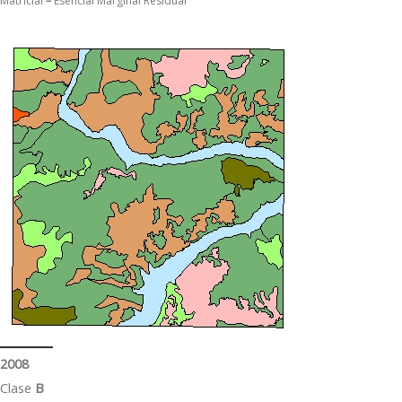
Matricial
–
Esencial Marginal Residual
2008
Clase
B