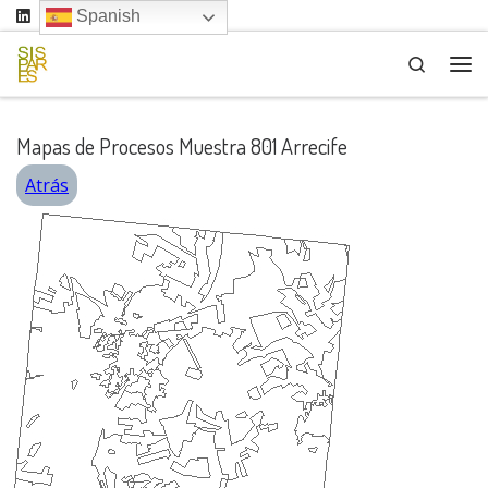
Spanish
Saltar al contenido
Search
Me
Mapas de Procesos Muestra 801 Arrecife
Atrás