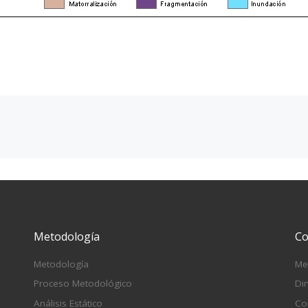
Metodología
Co
Metodología
Me
Proceso Metodológico
Di
Análisis Estático
Co