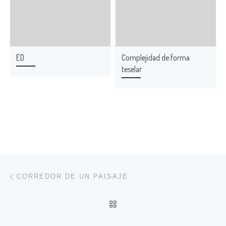
ED
Complejidad de forma
teselar
Navegación de entradas
Entrada anterior
CORREDOR DE UN PAISAJE
VOLVER A LA LISTA DE 
En