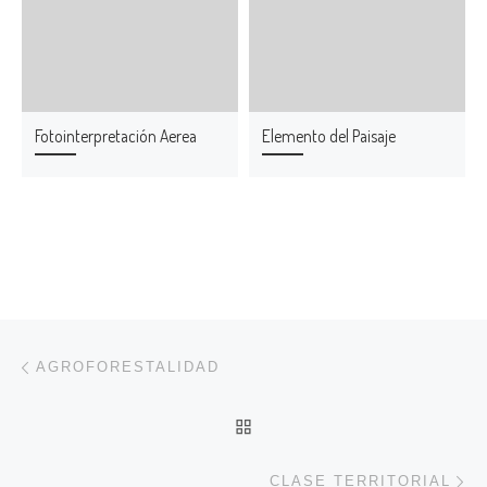
Fotointerpretación Aerea
Elemento del Paisaje
Navegación de entradas
Entrada anterior
AGROFORESTALIDAD
VOLVER A LA LISTA DE 
En
CLASE TERRITORIAL