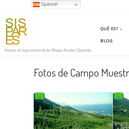
Spanish
Saltar al contenido
QUÉ ES?
BLOG
SIstema de Seguimiento de los PAisajes Rurales ESpañoles
Fotos de Campo Muestra