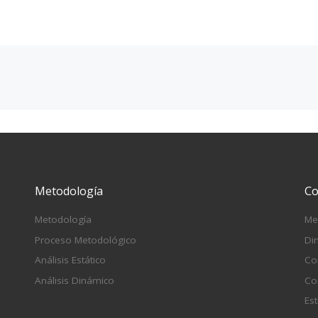
Metodología
Co
Metodología
Me
Proceso Metodológico
Di
Análisis Estático
Co
Análisis Dinámico
Co
Est