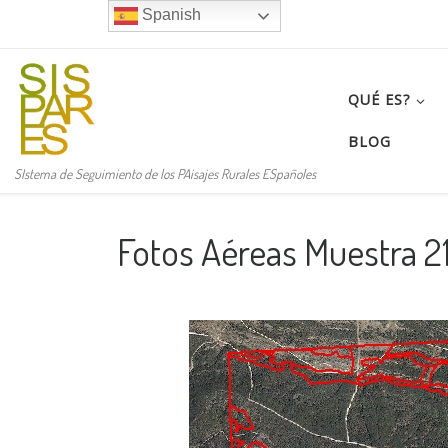
Spanish
Saltar al contenido
QUÉ ES?
BLOG
SIstema de Seguimiento de los PAisajes Rurales ESpañoles
Fotos Aéreas Muestra 2