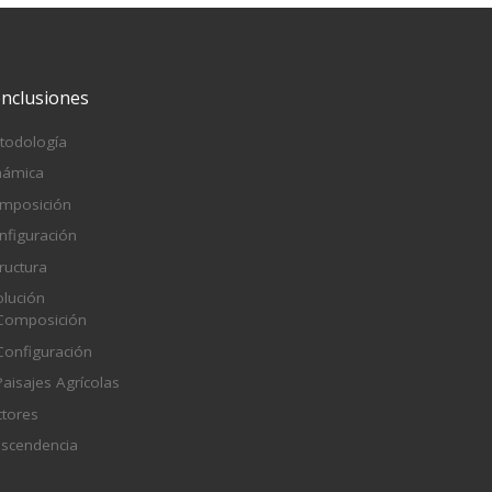
nclusiones
todología
námica
mposición
nfiguración
ructura
olución
Composición
Configuración
Paisajes Agrícolas
ctores
ascendencia