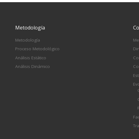
Metodología
Co
Metodología
Me
Proceso Metodológico
Di
Análisis Estático
Co
Análisis Dinámico
Co
Est
Ev
Fa
Tr