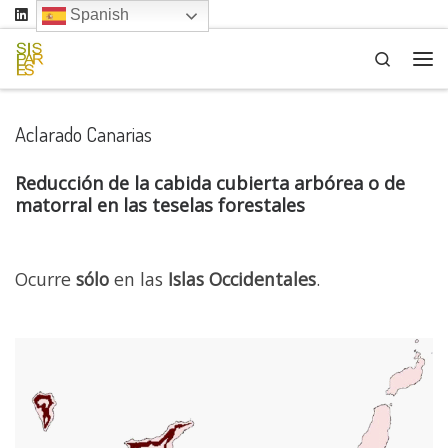
Spanish
Saltar al contenido
Search
Me
Aclarado Canarias
Reducción de la cabida cubierta arbórea o de
matorral en las teselas forestales
Ocurre
sólo
en las
Islas Occidentales
.